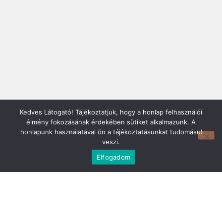
Kedves Látogató! Tájékoztatjuk, hogy a honlap felhasználói
élmény fokozásának érdekében sütiket alkalmazunk. A
honlapunk használatával ön a tájékoztatásunkat tudomásul
Mirland Bútor Áruház:
veszi.
7150 Bonyhád, Piac tér 8.
E-mail cím:
Elfogadom
webmirland@gmail.com
Nyitvatartás:
H-CS 9-17 P 8-17 Sz: 9-12 Ebédszünet: 12-13
Telefonszám:
06 74/451-928