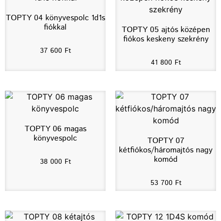
TOPTY 04 könyvespolc 1d1s
fiókkal
TOPTY 05 ajtós középen
fiókos keskeny szekrény
37 600
Ft
41 800
Ft
TOPTY 06 magas
könyvespolc
TOPTY 07
kétfiókos/háromajtós nagy
komód
38 000
Ft
53 700
Ft