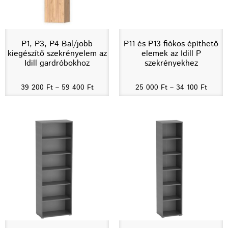
P1, P3, P4 Bal/jobb
P11 és P13 fiókos építhető
kiegészítő szekrényelem az
elemek az Idill P
Idill gardróbokhoz
szekrényekhez
39 200
Ft
–
59 400
Ft
25 000
Ft
–
34 100
Ft