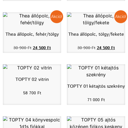
Akció!
Akció!
Thea állópolc, fehér/tölgy
Thea állópolc, tölgy/fekete
30 900
Ft
24 500
Ft
30 900
Ft
24 500
Ft
TOPTY 02 vitrin
TOPTY 01 kétajtós szekrény
58 700
Ft
71 000
Ft