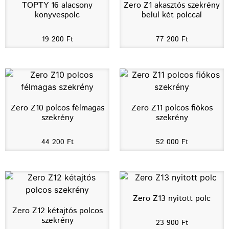
TOPTY 16 alacsony
Zero Z1 akasztós szekrény
könyvespolc
belül két polccal
19 200
Ft
77 200
Ft
Zero Z10 polcos félmagas
Zero Z11 polcos fiókos
szekrény
szekrény
44 200
Ft
52 000
Ft
Zero Z13 nyitott polc
Zero Z12 kétajtós polcos
szekrény
23 900
Ft