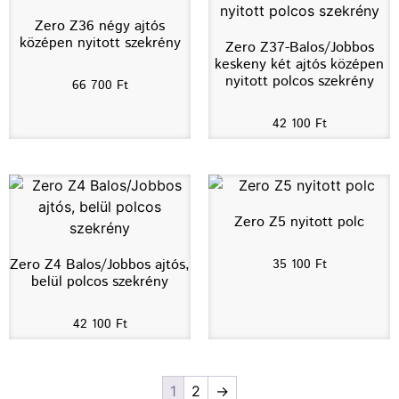
Zero Z36 négy ajtós
középen nyitott szekrény
Zero Z37-Balos/Jobbos
keskeny két ajtós középen
nyitott polcos szekrény
66 700
Ft
42 100
Ft
Zero Z5 nyitott polc
Zero Z4 Balos/Jobbos ajtós,
35 100
Ft
belül polcos szekrény
42 100
Ft
1
2
→