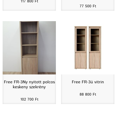
117 800
Ft
77 500
Ft
Free FR-3Ny nyitott polcos
Free FR-3ü vitrin
keskeny szekrény
88 800
Ft
102 700
Ft