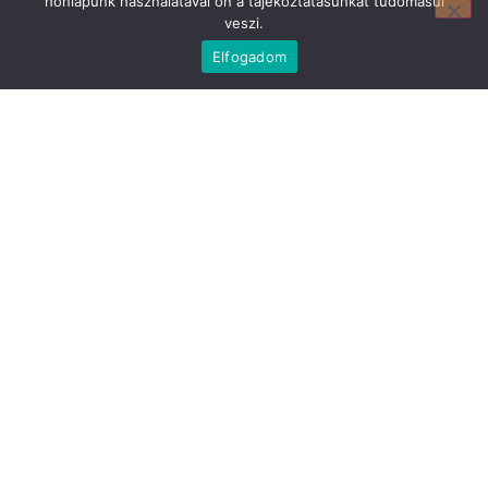
honlapunk használatával ön a tájékoztatásunkat tudomásul
Mirland Lakberendezési Áruház:
veszi.
7100 Szekszárd, Fáy András u. 29
E-mail cím:
Elfogadom
webmirland@gmail.com
Nyitvatartás:
H-P 9-17:30 Sz: 9-12
Telefonszám:
06 74/510-686
Információ
Bejelentkezés
Kapcsolat