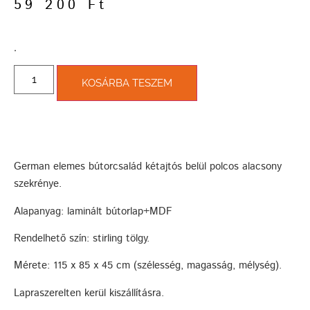
59 200
Ft
­.
KOSÁRBA TESZEM
German elemes bútorcsalád kétajtós belül polcos alacsony
szekrénye.
Alapanyag: laminált bútorlap+MDF
Rendelhető szín: stirling tölgy.
Mérete: 115 x 85 x 45 cm (szélesség, magasság, mélység).
Lapraszerelten kerül kiszállításra.