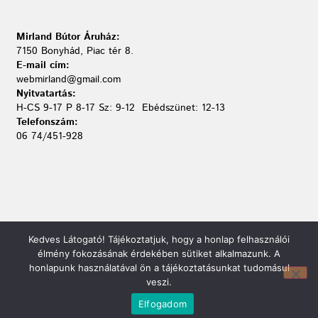
Mirland Bútor Áruház:
7150 Bonyhád, Piac tér 8.
E-mail cím:
webmirland@gmail.com
Nyitvatartás:
H-CS 9-17 P 8-17 Sz: 9-12 Ebédszünet: 12-13
Telefonszám:
06 74/451-928
Kedves Látogató! Tájékoztatjuk, hogy a honlap felhasználói
élmény fokozásának érdekében sütiket alkalmazunk. A
honlapunk használatával ön a tájékoztatásunkat tudomásul
veszi.
Elfogadom