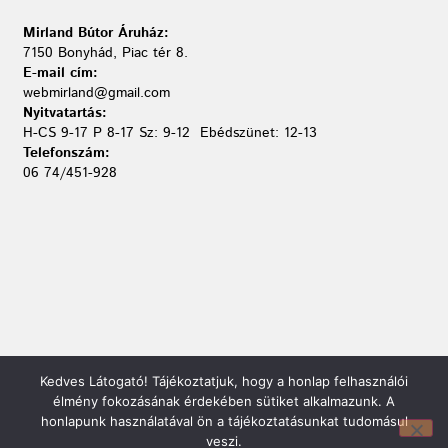
Mirland Bútor Áruház:
7150 Bonyhád, Piac tér 8.
E-mail cím:
webmirland@gmail.com
Nyitvatartás:
H-CS 9-17 P 8-17 Sz: 9-12 Ebédszünet: 12-13
Telefonszám:
06 74/451-928
Kedves Látogató! Tájékoztatjuk, hogy a honlap felhasználói
élmény fokozásának érdekében sütiket alkalmazunk. A
honlapunk használatával ön a tájékoztatásunkat tudomásul
Mirland Lakberendezési Áruház:
veszi.
7100 Szekszárd, Fáy András u. 29