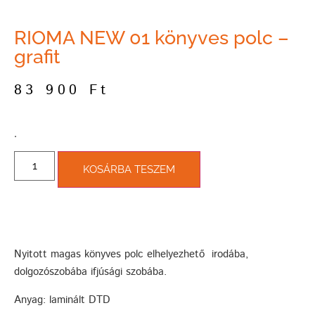
RIOMA NEW 01 könyves polc –
grafit
83 900
Ft
­.
KOSÁRBA TESZEM
Nyitott magas könyves polc elhelyezhető irodába,
dolgozószobába ifjúsági szobába.
Anyag: laminált DTD