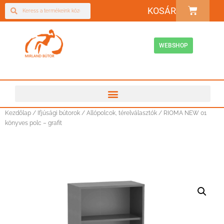
KOSÁR
WEBSHOP
Kezdőlap
/
Ifjúsági bútorok
/
Allópolcok, térelválasztók
/ RIOMA NEW 01
könyves polc – grafit