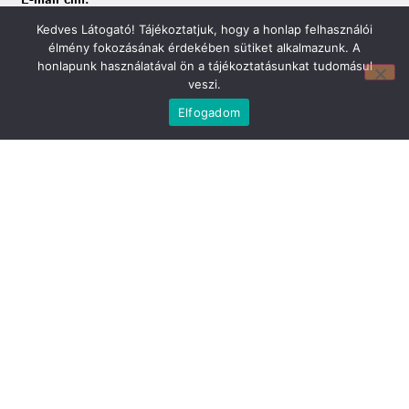
E-mail cím:
webmirland@gmail.com
Kedves Látogató! Tájékoztatjuk, hogy a honlap felhasználói
Nyitvatartás:
élmény fokozásának érdekében sütiket alkalmazunk. A
H-CS 9-17 P 8-17 Sz: 9-12 Ebédszünet: 12-13
honlapunk használatával ön a tájékoztatásunkat tudomásul
Telefonszám:
veszi.
06 74/451-928
Elfogadom