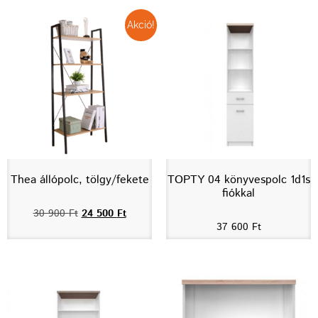
Akció!
Thea állópolc, tölgy/fekete
TOPTY 04 könyvespolc 1d1s
fiókkal
30 900
Ft
24 500
Ft
37 600
Ft