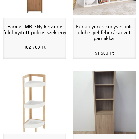
Farmer MR-3Ny keskeny
Feria gyerek könyvespolc
felül nyitott polcos szekrény
ülőhellyel fehér/ szövet
párnákkal
102 700
Ft
51 500
Ft