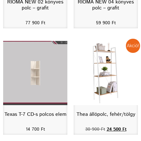
RIOMA NEW 02 könyves
RIOMA NEW 04 könyves
polc – grafit
polc – grafit
77 900
Ft
59 900
Ft
Akció!
Texas T-7 CD-s polcos elem
Thea állópolc, fehér/tölgy
14 700
Ft
30 900
Ft
24 500
Ft