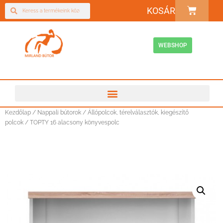
KOSÁR
WEBSHOP
Kezdőlap
/
Nappali bútorok
/
Állópolcok, térelválasztók, kiegészítő
polcok
/ TOPTY 16 alacsony könyvespolc