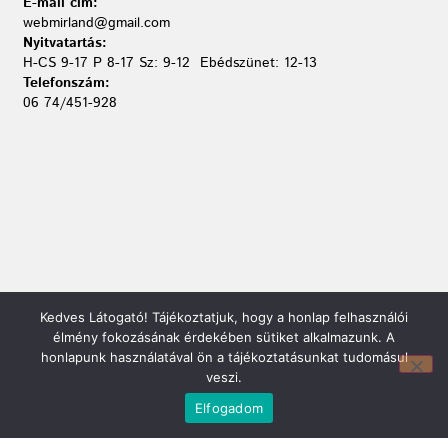
E-mail cím:
webmirland@gmail.com
Nyitvatartás:
H-CS 9-17 P 8-17 Sz: 9-12 Ebédszünet: 12-13
Telefonszám:
06 74/451-928
Kedves Látogató! Tájékoztatjuk, hogy a honlap felhasználói
élmény fokozásának érdekében sütiket alkalmazunk. A
Mirland Lakberendezési Áruház:
honlapunk használatával ön a tájékoztatásunkat tudomásul
7100 Szekszárd, Fáy András u. 29
veszi.
E-mail cím:
webmirland@gmail.com
Elfogadom
Nyitvatartás:
H-P 9-17:30 Sz: 9-12