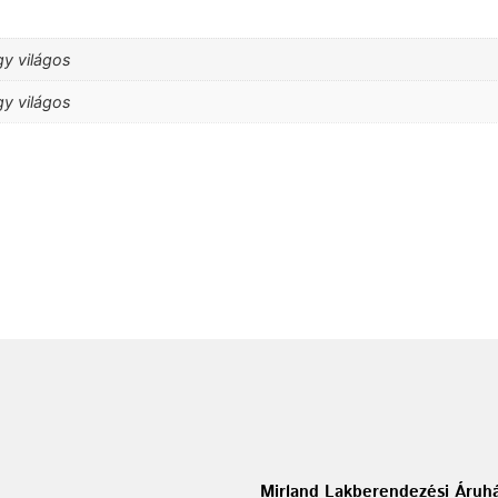
gy világos
gy világos
Mirland Lakberendezési Áruhá