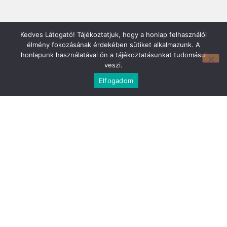
Kedves Látogató! Tájékoztatjuk, hogy a honlap felhasználói
élmény fokozásának érdekében sütiket alkalmazunk. A
honlapunk használatával ön a tájékoztatásunkat tudomásul
veszi.
Mirland Lakberendezési Áruház:
Elfogadom
7100 Szekszárd, Fáy András u. 29
E-mail cím:
webmirland@gmail.com
Nyitvatartás:
H-P 9-17:30 Sz: 9-12
Telefonszám:
06 74/510-686