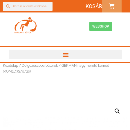
KOSÁR
WEBSHOP
Kezdőlap
/
Dolgozószoba bútorok
/ GERMAN nagyméretű komód
(KOM2D3S/9/20)