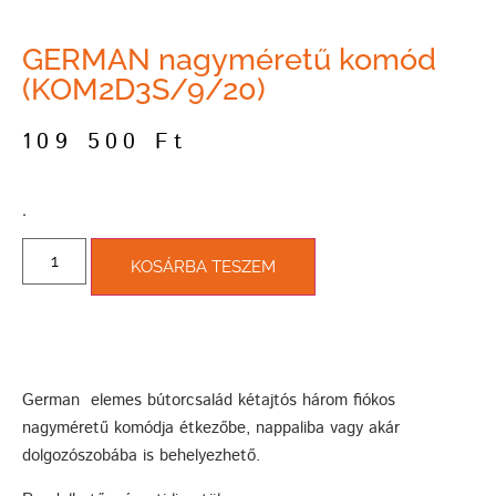
GERMAN nagyméretű komód
(KOM2D3S/9/20)
109 500
Ft
­.
KOSÁRBA TESZEM
German elemes bútorcsalád kétajtós három fiókos
nagyméretű komódja étkezőbe, nappaliba vagy akár
dolgozószobába is behelyezhető.