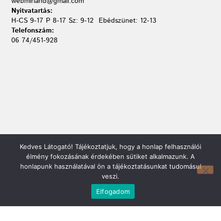
webmirland@gmail.com
Nyitvatartás:
H-CS 9-17 P 8-17 Sz: 9-12 Ebédszünet: 12-13
Telefonszám:
06 74/451-928
Kedves Látogató! Tájékoztatjuk, hogy a honlap felhasználói
élmény fokozásának érdekében sütiket alkalmazunk. A
Mirland Lakberendezési Áruház:
honlapunk használatával ön a tájékoztatásunkat tudomásul
7100 Szekszárd, Fáy András u. 29
veszi.
E-mail cím:
webmirland@gmail.com
Elfogadom
Nyitvatartás:
H-P 9-17:30 Sz: 9-12
Telefonszám: