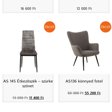
16 600
Ft
12 000
Ft
Akció!
Akció!
AS 145 Étkezőszék – szürke
AS136 könnyed fotel
szövet
60 300
Ft
55 200
Ft
13 200
Ft
11 400
Ft