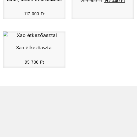
209 900
Ft
192 400
Ft
117 000
Ft
Xao étkezőasztal
95 700
Ft