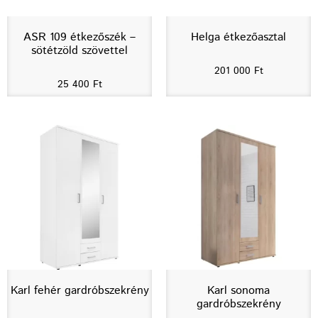
ASR 109 étkezőszék –
Helga étkezőasztal
sötétzöld szövettel
201 000
Ft
25 400
Ft
Karl fehér gardróbszekrény
Karl sonoma
gardróbszekrény