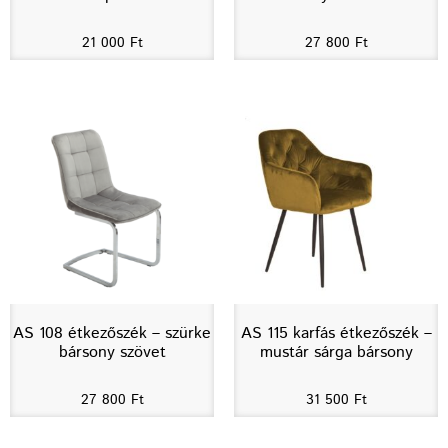
21 000
Ft
27 800
Ft
AS 108 étkezőszék – szürke
AS 115 karfás étkezőszék –
bársony szövet
mustár sárga bársony
27 800
Ft
31 500
Ft