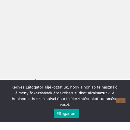
Mirland Bútor Áruház:
7150 Bonyhád, Piac tér 8.
Kedves Látogató! Tájékoztatjuk, hogy a honlap felhasználói
E-mail cím:
élmény fokozásának érdekében sütiket alkalmazunk. A
webmirland@gmail.com
honlapunk használatával ön a tájékoztatásunkat tudomásul
Nyitvatartás:
veszi.
H-CS 9-17 P 8-17 Sz: 9-12 Ebédszünet: 12-13
Elfogadom
Telefonszám:
06 74/451-928