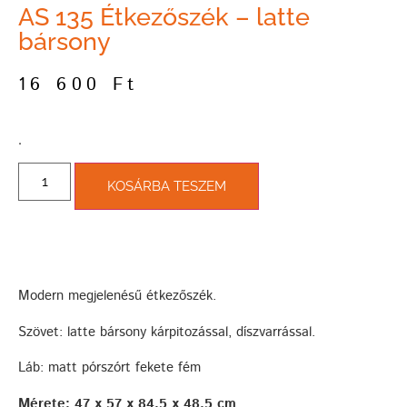
AS 135 Étkezőszék – latte
bársony
16 600
Ft
­.
KOSÁRBA TESZEM
Modern megjelenésű étkezőszék.
Szövet: latte bársony kárpitozással, díszvarrással.
Láb: matt pórszórt fekete fém
Mérete: 47 x 57 x 84,5 x 48,5 cm