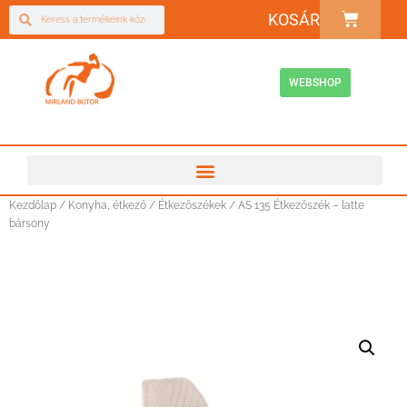
KOSÁR
WEBSHOP
Kezdőlap
/
Konyha, étkező
/
Étkezőszékek
/ AS 135 Étkezőszék – latte
bársony