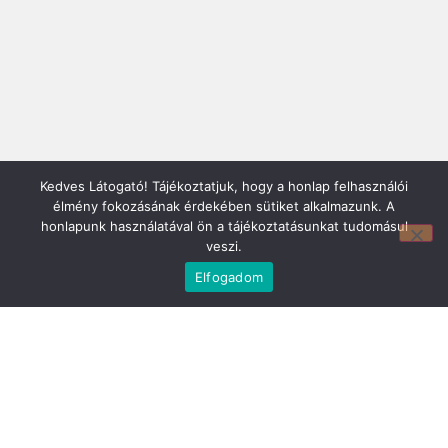
Mirland Lakberendezési Áruház:
Kedves Látogató! Tájékoztatjuk, hogy a honlap felhasználói
7100 Szekszárd, Fáy András u. 29
élmény fokozásának érdekében sütiket alkalmazunk. A
E-mail cím:
honlapunk használatával ön a tájékoztatásunkat tudomásul
webmirland@gmail.com
veszi.
Nyitvatartás:
Elfogadom
H-P 9-17:30 Sz: 9-12
Telefonszám:
06 74/510-686