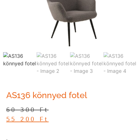
AS136 könnyed fotel
60 300
Ft
55 200
Ft
­.