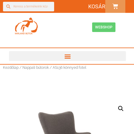
KOSÁR
WEBSHOP
Kezdőlap
/
Nappali bútorok
/ AS136 könnyed fotel