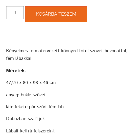
KOSÁRBA TESZEM
Kényelmes formatervezett könnyed fotel szövet bevonattal,
fém lábakkal.
Méretek:
47/70 x 80 x 98 x 46 cm
anyag: buklé szövet
láb: fekete pór szórt fém láb
Dobozban szállítjuk.
Lábait kell rá felszerelni.