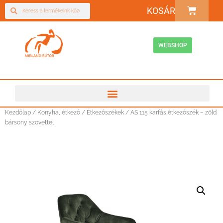
KOSÁR
WEBSHOP
Kezdőlap
/
Konyha, étkező
/
Étkezőszékek
/ AS 115 karfás étkezőszék – zöld
bársony szövettel