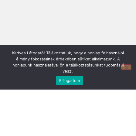
Mirland Lakberendezési Áruház:
Kedves Látogató! Tájékoztatjuk, hogy a honlap felhasználói
7100 Szekszárd, Fáy András u. 29
élmény fokozásának érdekében sütiket alkalmazunk. A
E-mail cím:
honlapunk használatával ön a tájékoztatásunkat tudomásul
webmirland@gmail.com
veszi.
Nyitvatartás:
Elfogadom
H-P 9-17:30 Sz: 9-12
Telefonszám:
06 74/510-686