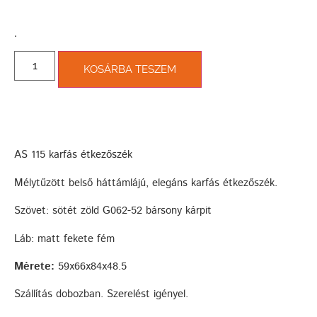
­.
KOSÁRBA TESZEM
AS 115 karfás étkezőszék
Mélytűzött belső háttámlájú, elegáns karfás étkezőszék.
Szövet: sötét zöld G062-52 bársony kárpit
Láb: matt fekete fém
Mérete:
59x66x84x48.5
Szállítás dobozban. Szerelést igényel.