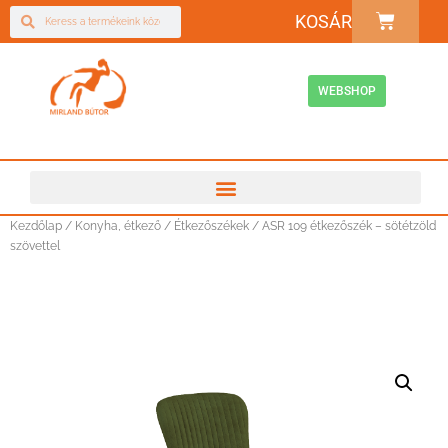
KOSÁR
WEBSHOP
Kezdőlap
/
Konyha, étkező
/
Étkezőszékek
/ ASR 109 étkezőszék – sötétzöld
szövettel