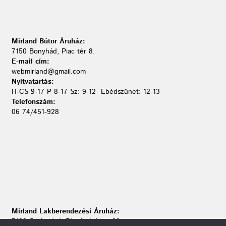
Mirland Bútor Áruház:
7150 Bonyhád, Piac tér 8.
E-mail cím:
webmirland@gmail.com
Nyitvatartás:
H-CS 9-17 P 8-17 Sz: 9-12 Ebédszünet: 12-13
Telefonszám:
06 74/451-928
Mirland Lakberendezési Áruház:
7100 Szekszárd, Fáy András u. 29