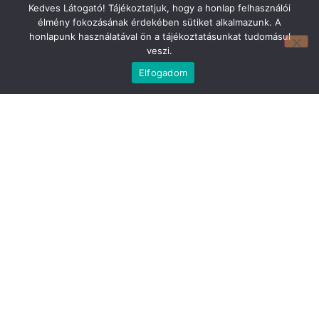
E-mail cím:
Kedves Látogató! Tájékoztatjuk, hogy a honlap felhasználói
webmirland@gmail.com
élmény fokozásának érdekében sütiket alkalmazunk. A
Nyitvatartás:
honlapunk használatával ön a tájékoztatásunkat tudomásul
H-P 9-17:30 Sz: 9-12
veszi.
Telefonszám:
Elfogadom
06 74/510-686
Információ
Bejelentkezés
Kapcsolat
Adatvédelem
ÁSZF
Oldaltérkép