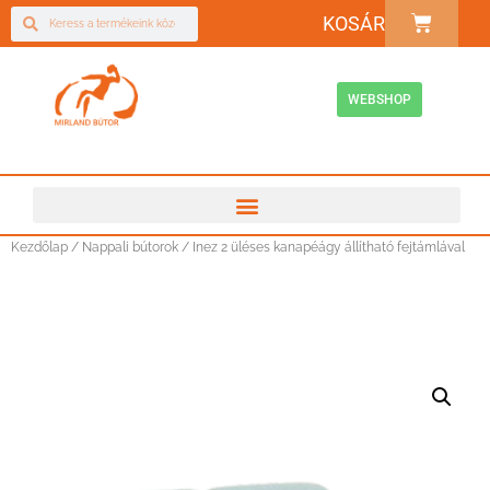
KOSÁR
WEBSHOP
Kezdőlap
/
Nappali bútorok
/ Inez 2 üléses kanapéágy állítható fejtámlával