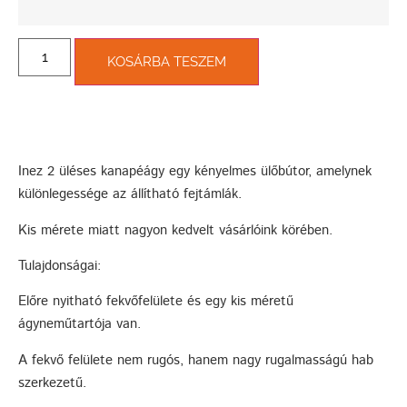
KOSÁRBA TESZEM
Inez 2 üléses kanapéágy egy kényelmes ülőbútor, amelynek
különlegessége az állítható fejtámlák.
Kis mérete miatt nagyon kedvelt vásárlóink körében.
Tulajdonságai:
Előre nyitható fekvőfelülete és egy kis méretű
ágyneműtartója van.
A fekvő felülete nem rugós, hanem nagy rugalmasságú hab
szerkezetű.