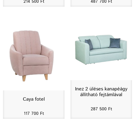
214 500
Ft
487 700
Ft
Inez 2 üléses kanapéágy
állítható fejtámlával
Caya fotel
287 500
Ft
117 700
Ft