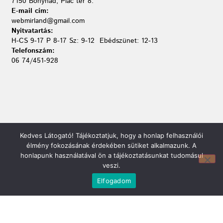
7150 Bonyhád, Piac tér 8.
E-mail cím:
webmirland@gmail.com
Nyitvatartás:
H-CS 9-17 P 8-17 Sz: 9-12 Ebédszünet: 12-13
Telefonszám:
06 74/451-928
Kedves Látogató! Tájékoztatjuk, hogy a honlap felhasználói
élmény fokozásának érdekében sütiket alkalmazunk. A
honlapunk használatával ön a tájékoztatásunkat tudomásul
veszi.
Elfogadom