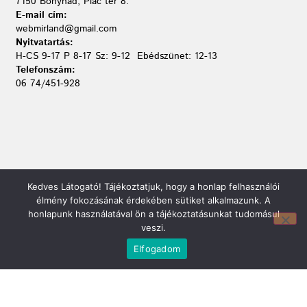
7150 Bonyhád, Piac tér 8.
E-mail cím:
webmirland@gmail.com
Nyitvatartás:
H-CS 9-17 P 8-17 Sz: 9-12 Ebédszünet: 12-13
Telefonszám:
06 74/451-928
Kedves Látogató! Tájékoztatjuk, hogy a honlap felhasználói
élmény fokozásának érdekében sütiket alkalmazunk. A
honlapunk használatával ön a tájékoztatásunkat tudomásul
veszi.
Elfogadom