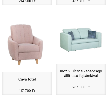
214 500
Ft
487 700
Ft
Inez 2 üléses kanapéágy
állítható fejtámlával
Caya fotel
287 500
Ft
117 700
Ft