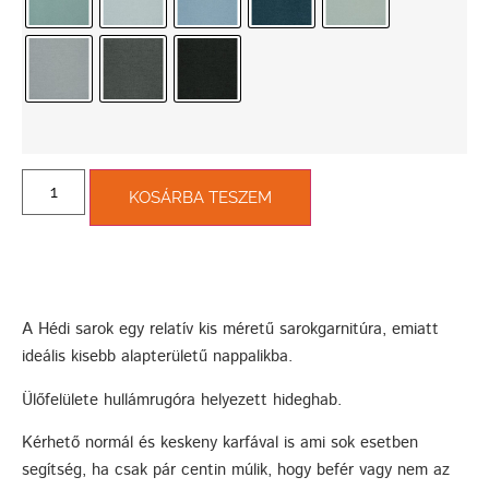
KOSÁRBA TESZEM
A Hédi sarok egy relatív kis méretű sarokgarnitúra, emiatt
ideális kisebb alapterületű nappalikba.
Ülőfelülete hullámrugóra helyezett hideghab.
Kérhető normál és keskeny karfával is ami sok esetben
segítség, ha csak pár centin múlik, hogy befér vagy nem az