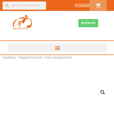
KOSÁR
WEBSHOP
Kezdőlap
/
Nappali bútorok
/ Hédi sarokgarnitúra