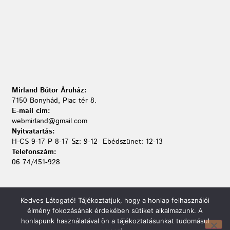
Mirland Bútor Áruház:
7150 Bonyhád, Piac tér 8.
E-mail cím:
webmirland@gmail.com
Nyitvatartás:
H-CS 9-17 P 8-17 Sz: 9-12 Ebédszünet: 12-13
Telefonszám:
06 74/451-928
Kedves Látogató! Tájékoztatjuk, hogy a honlap felhasználói
élmény fokozásának érdekében sütiket alkalmazunk. A
honlapunk használatával ön a tájékoztatásunkat tudomásul