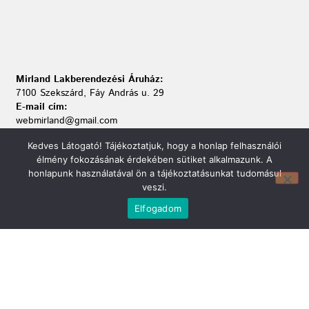
Mirland Lakberendezési Áruház:
7100 Szekszárd, Fáy András u. 29
E-mail cím:
webmirland@gmail.com
Nyitvatartás:
Kedves Látogató! Tájékoztatjuk, hogy a honlap felhasználói
H-P 9-17:30 Sz: 9-12
élmény fokozásának érdekében sütiket alkalmazunk. A
Telefonszám:
honlapunk használatával ön a tájékoztatásunkat tudomásul
06 74/510-686
veszi.
Elfogadom
Információ
Bejelentkezés