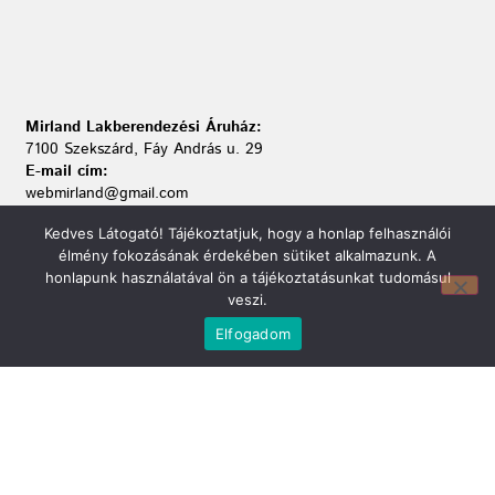
Mirland Lakberendezési Áruház:
7100 Szekszárd, Fáy András u. 29
E-mail cím:
webmirland@gmail.com
Nyitvatartás:
Kedves Látogató! Tájékoztatjuk, hogy a honlap felhasználói
H-P 9-17:30 Sz: 9-12
élmény fokozásának érdekében sütiket alkalmazunk. A
Telefonszám:
honlapunk használatával ön a tájékoztatásunkat tudomásul
06 74/510-686
veszi.
Elfogadom
Információ
Bejelentkezés