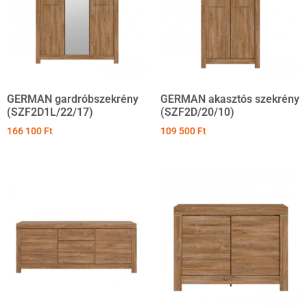
GERMAN gardróbszekrény
GERMAN akasztós szekrény
(SZF2D1L/22/17)
(SZF2D/20/10)
166 100
Ft
109 500
Ft