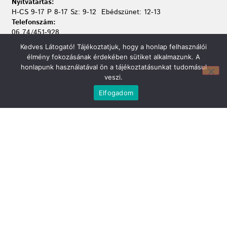
Nyitvatartás:
H-CS 9-17 P 8-17 Sz: 9-12 Ebédszünet: 12-13
Telefonszám:
06 74/451-928
Kedves Látogató! Tájékoztatjuk, hogy a honlap felhasználói
élmény fokozásának érdekében sütiket alkalmazunk. A
honlapunk használatával ön a tájékoztatásunkat tudomásul
veszi.
Elfogadom