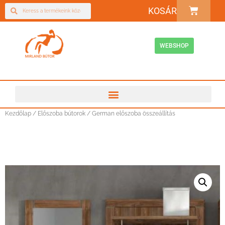
KOSÁR
WEBSHOP
Kezdőlap
/
Előszoba bútorok
/ German előszoba összeállítás