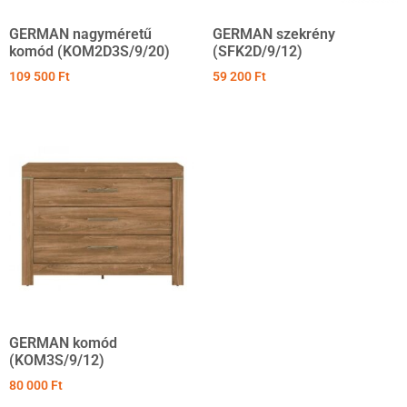
GERMAN nagyméretű
GERMAN szekrény
komód (KOM2D3S/9/20)
(SFK2D/9/12)
109 500
Ft
59 200
Ft
GERMAN komód
(KOM3S/9/12)
80 000
Ft