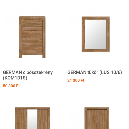
GERMAN cipősszekrény
GERMAN tükör (LUS 10/6)
(KOM1D1S)
21 300
Ft
50 300
Ft