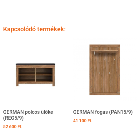
Kapcsolódó termékek:
GERMAN polcos ülőke
GERMAN fogas (PAN15/9)
(REG5/9)
41 100
Ft
52 600
Ft