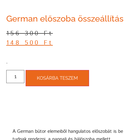
German előszoba összeállítás
156 300
Ft
148 500
Ft
­.
KOSÁRBA TESZEM
A German bútor elemeiből hangulatos előszobát is be
tudnak rendezni, a nappali és hálószoba mellett