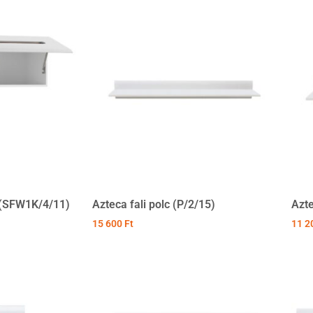
y (SFW1K/4/11)
Azteca fali polc (P/2/15)
Azte
15 600
Ft
11 2