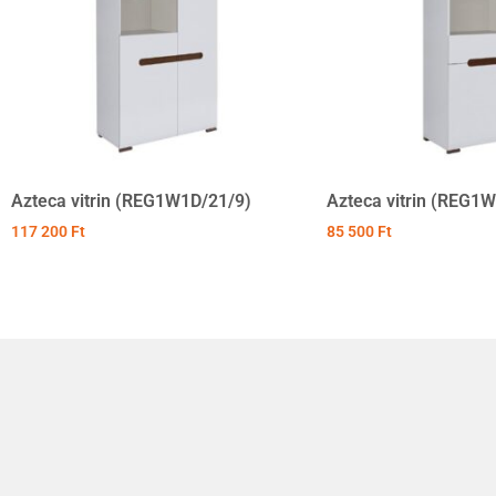
Azteca vitrin (REG1W1D/21/9)
Azteca vitrin (REG1
117 200
Ft
85 500
Ft