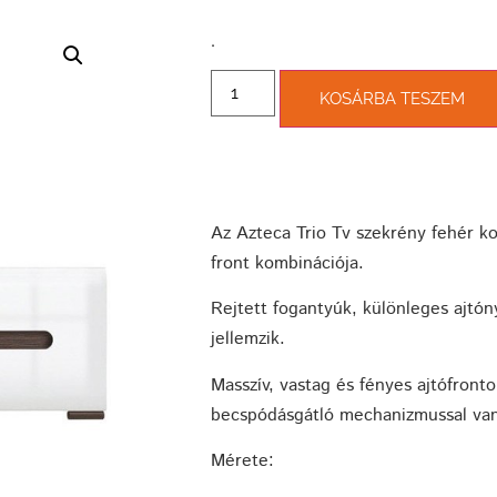
­.
KOSÁRBA TESZEM
Az Azteca Trio Tv szekrény fehér k
front kombinációja.
Rejtett fogantyúk, különleges ajtón
jellemzik.
Masszív, vastag és fényes ajtófronto
becspódásgátló mechanizmussal van
Mérete: