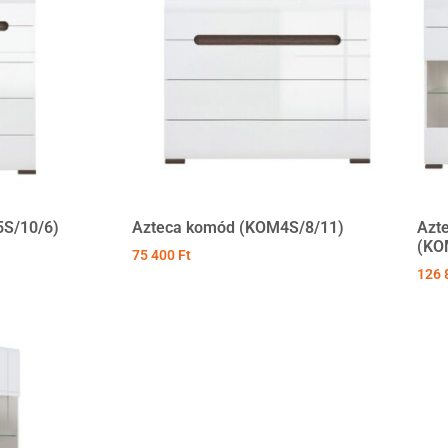
S/10/6)
Azteca komód (KOM4S/8/11)
Azte
(KO
75 400
Ft
126 