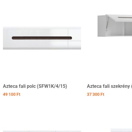
Azteca fali polc (SFW1K/4/15)
Azteca fali szekrén
49 100
Ft
37 300
Ft