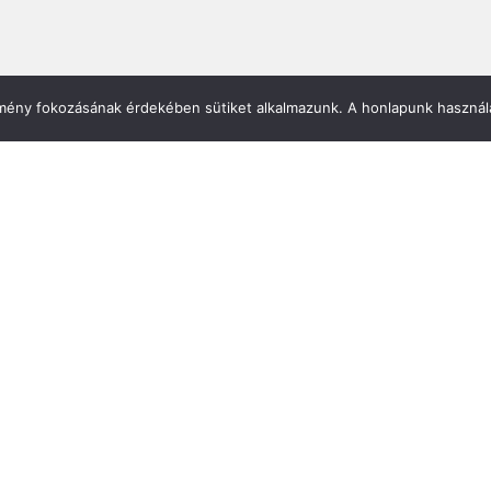
Mirland Lakberendezési Áruhá
élmény fokozásának érdekében sütiket alkalmazunk. A honlapunk használa
7100 Szekszárd, Fáy András u. 
E-mail cím:
webmirland@gmail.com
Nyitvatartás:
H-P 9-17:30 Sz: 9-12
Telefonszám:
06 74/510-686