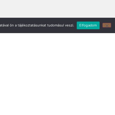
z:
Mirland Bútor Áruház:
tával ön a tájékoztatásunkat tudomásul veszi.
Elfogadom
29
7150 Bonyhád, Piac tér 8.
E-mail cím:
webmirland@gmail.com
Nyitvatartás:
H-CS 9-17 P 8-17 Sz: 9-12 Ebédszünet: 12-13
Telefonszám:
06 74/451-928