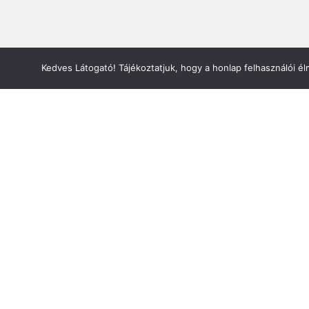
Kedves Látogató! Tájékoztatjuk, hogy a honlap felhasználói 
Információ
Bejelentkezés
Kapcsolat
Adatvédelem
ÁSZF
Oldaltérkép