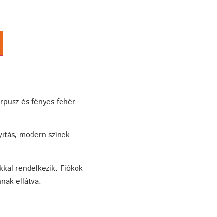
orpusz és fényes fehér
yitás, modern színek
kkal rendelkezik. Fiókok
nak ellátva.