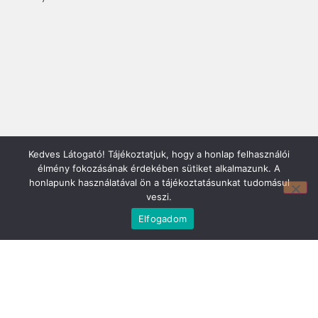
Kedves Látogató! Tájékoztatjuk, hogy a honlap felhasználói
Mirland Lakberendezési Áruház:
élmény fokozásának érdekében sütiket alkalmazunk. A
7100 Szekszárd, Fáy András u. 29
honlapunk használatával ön a tájékoztatásunkat tudomásul
E-mail cím:
veszi.
webmirland@gmail.com
Nyitvatartás:
Elfogadom
H-P 9-17:30 Sz: 9-12
Telefonszám:
06 74/510-686