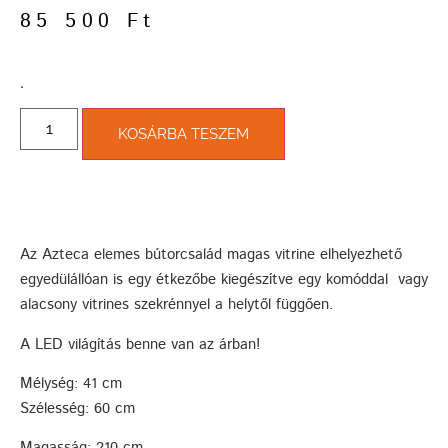
85 500
Ft
­.
KOSÁRBA TESZEM
Az Azteca elemes bútorcsalád magas vitrine elhelyezhető
egyedülállóan is egy étkezőbe kiegészítve egy komóddal vagy
alacsony vitrines szekrénnyel a helytől függően.
A LED világítás benne van az árban!
Mélység: 41 cm
Szélesség: 60 cm
Magasság: 210 cm