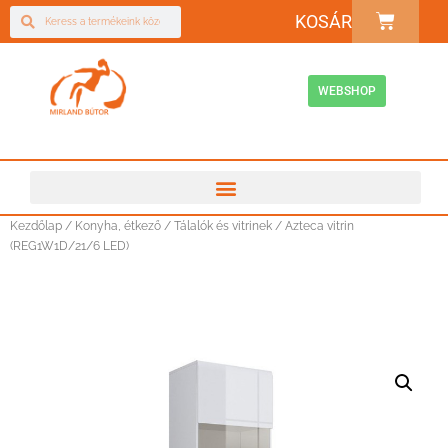
KOSÁR
WEBSHOP
Kezdőlap
/
Konyha, étkező
/
Tálalók és vitrinek
/ Azteca vitrin
(REG1W1D/21/6 LED)