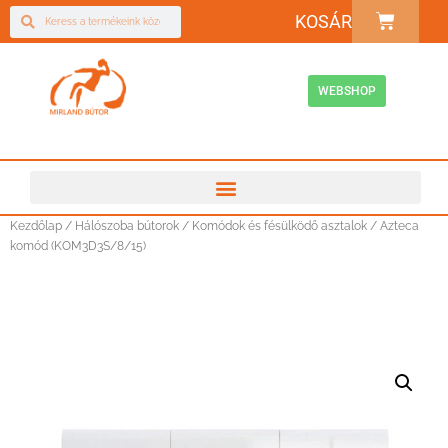
KOSÁR
WEBSHOP
Kezdőlap
/
Hálószoba bútorok
/
Komódok és fésülködő asztalok
/ Azteca
komód (KOM3D3S/8/15)