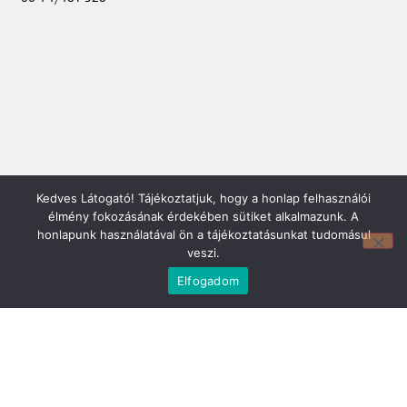
Kedves Látogató! Tájékoztatjuk, hogy a honlap felhasználói
Mirland Lakberendezési Áruház:
élmény fokozásának érdekében sütiket alkalmazunk. A
7100 Szekszárd, Fáy András u. 29
honlapunk használatával ön a tájékoztatásunkat tudomásul
E-mail cím:
veszi.
webmirland@gmail.com
Nyitvatartás:
Elfogadom
H-P 9-17:30 Sz: 9-12
Telefonszám:
06 74/510-686