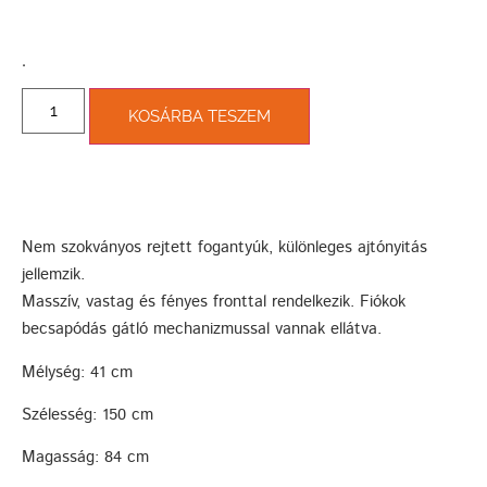
­.
KOSÁRBA TESZEM
Nem szokványos rejtett fogantyúk, különleges ajtónyitás
jellemzik.
Masszív, vastag és fényes fronttal rendelkezik. Fiókok
becsapódás gátló mechanizmussal vannak ellátva.
Mélység: 41 cm
Szélesség: 150 cm
Magasság: 84 cm