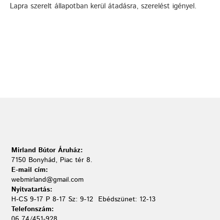
Lapra szerelt állapotban kerül átadásra, szerelést igényel.
Mirland Bútor Áruház:
7150 Bonyhád, Piac tér 8.
E-mail cím:
webmirland@gmail.com
Nyitvatartás:
H-CS 9-17 P 8-17 Sz: 9-12 Ebédszünet: 12-13
Telefonszám:
06 74/451-928