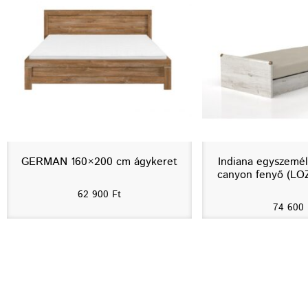
GERMAN 160×200 cm ágykeret
Indiana egyszemél
canyon fenyő (LO
62 900
Ft
74 600