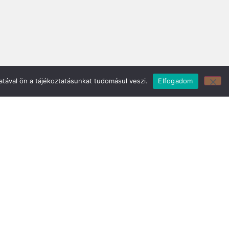
tával ön a tájékoztatásunkat tudomásul veszi.
Elfogadom
z:
Mirland Bútor Áruház:
29
7150 Bonyhád, Piac tér 8.
E-mail cím:
webmirland@gmail.com
Nyitvatartás:
H-CS 9-17 P 8-17 Sz: 9-12 Ebédszünet: 12-13
Telefonszám:
06 74/451-928