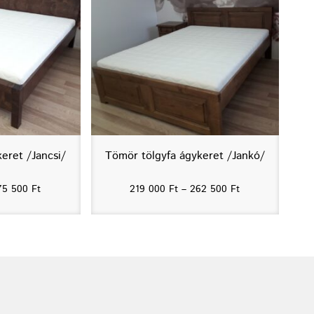
eret /Jancsi/
Tömör tölgyfa ágykeret /Jankó/
75 500
Ft
219 000
Ft
–
262 500
Ft