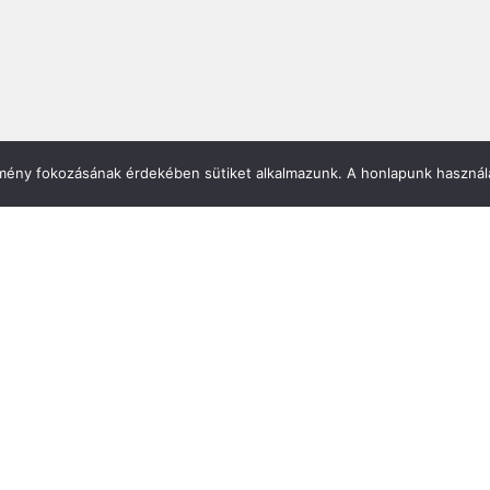
élmény fokozásának érdekében sütiket alkalmazunk. A honlapunk használa
Mirland Lakberendezési Áruhá
7100 Szekszárd, Fáy András u. 
E-mail cím:
webmirland@gmail.com
Nyitvatartás:
H-P 9-17:30 Sz: 9-12
Telefonszám:
06 74/510-686