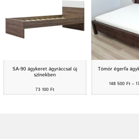
SA-90 ágykeret ágyráccsal új
Tömör égerfa ágyk
színekben
148 500
Ft
–
1
73 100
Ft