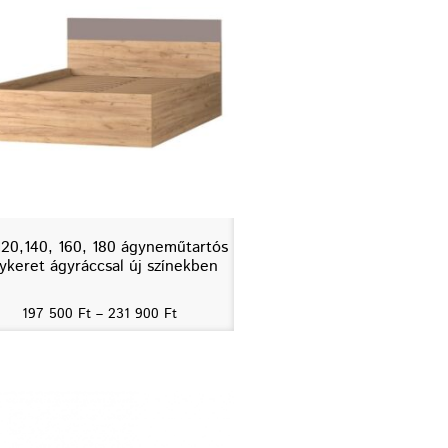
120,140, 160, 180 ágyneműtartós
ykeret ágyráccsal új színekben
197 500
Ft
–
231 900
Ft