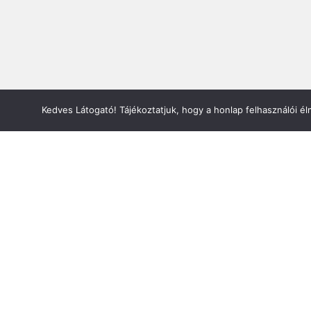
Kedves Látogató! Tájékoztatjuk, hogy a honlap felhasználói 
Információ
Bejelentkezés
Kapcsolat
Adatvédelem
ÁSZF
Oldaltérkép