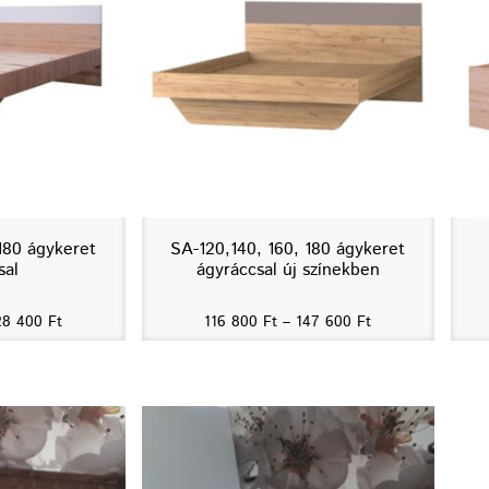
180 ágykeret
SA-120,140, 160, 180 ágykeret
sal
ágyráccsal új színekben
28 400
Ft
116 800
Ft
–
147 600
Ft