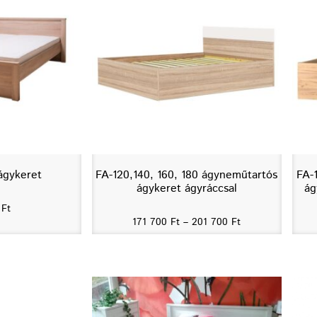
ágykeret
FA-120,140, 160, 180 ágyneműtartós
FA-
ágykeret ágyráccsal
ág
0
Ft
171 700
Ft
–
201 700
Ft