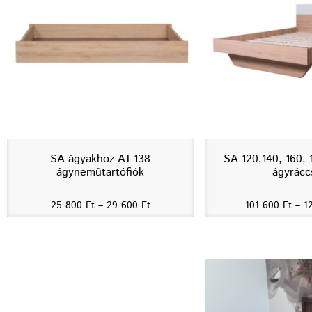
SA ágyakhoz AT-138
SA-120,140, 160, 
ágyneműtartófiók
ágyrácc
25 800
Ft
–
29 600
Ft
101 600
Ft
–
1