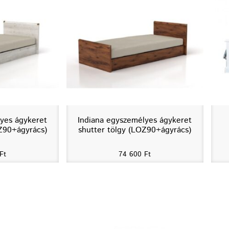
yes ágykeret
Indiana egyszemélyes ágykeret
Z90+ágyrács)
shutter tölgy (LOZ90+ágyrács)
Ft
74 600
Ft