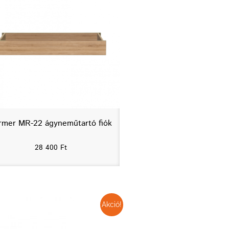
rmer MR-22 ágyneműtartó fiók
28 400
Ft
Akció!