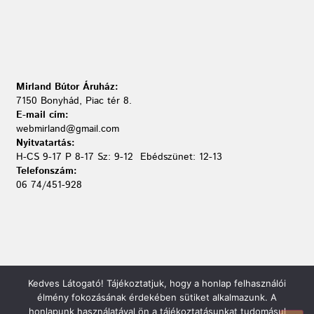
Mirland Bútor Áruház:
7150 Bonyhád, Piac tér 8.
E-mail cím:
webmirland@gmail.com
Nyitvatartás:
H-CS 9-17 P 8-17 Sz: 9-12 Ebédszünet: 12-13
Telefonszám:
06 74/451-928
Kedves Látogató! Tájékoztatjuk, hogy a honlap felhasználói
élmény fokozásának érdekében sütiket alkalmazunk. A
honlapunk használatával ön a tájékoztatásunkat tudomásul