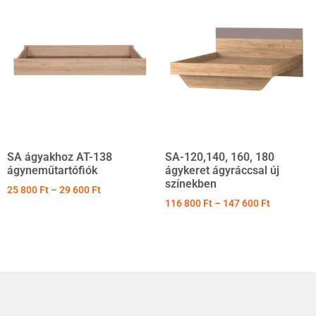
SA ágyakhoz AT-138
SA-120,140, 160, 180
ágyneműtartófiók
ágykeret ágyráccsal új
színekben
25 800
Ft
–
29 600
Ft
116 800
Ft
–
147 600
Ft