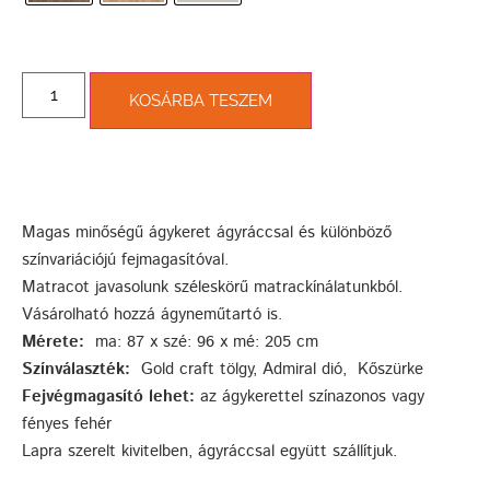
KOSÁRBA TESZEM
Magas minőségű ágykeret ágyráccsal és különböző
színvariációjú fejmagasítóval.
Matracot javasolunk széleskörű matrackínálatunkból.
Vásárolható hozzá ágyneműtartó is.
Mérete:
ma: 87 x szé: 96 x mé: 205 cm
Színválaszték:
Gold craft tölgy, Admiral dió, Kőszürke
Fejvégmagasító lehet:
az ágykerettel színazonos vagy
fényes fehér
Lapra szerelt kivitelben, ágyráccsal együtt szállítjuk.