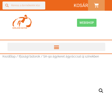
KOSÁR
WEBSHOP
Kezdőlap
/
Ifjúsági bútorok
/ SA-90 ágykeret ágyráccsal új színekben