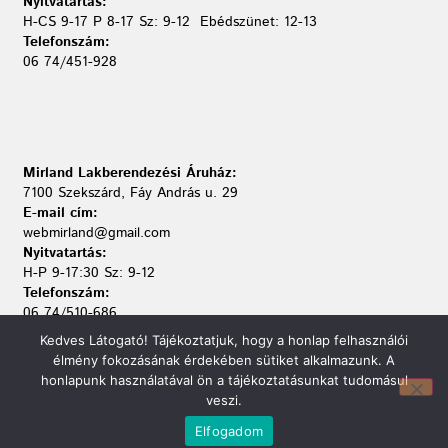
Nyitvatartás:
H-CS 9-17 P 8-17 Sz: 9-12 Ebédszünet: 12-13
Telefonszám:
06 74/451-928
Mirland Lakberendezési Áruház:
7100 Szekszárd, Fáy András u. 29
E-mail cím:
webmirland@gmail.com
Nyitvatartás:
H-P 9-17:30 Sz: 9-12
Telefonszám:
06 74/510-686
Kedves Látogató! Tájékoztatjuk, hogy a honlap felhasználói
élmény fokozásának érdekében sütiket alkalmazunk. A
honlapunk használatával ön a tájékoztatásunkat tudomásul
veszi.
Információ
Elfogadom
Bejelentkezés