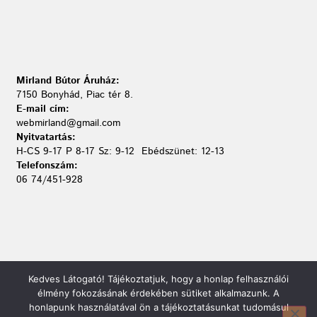
Mirland Bútor Áruház:
7150 Bonyhád, Piac tér 8.
E-mail cím:
webmirland@gmail.com
Nyitvatartás:
H-CS 9-17 P 8-17 Sz: 9-12 Ebédszünet: 12-13
Telefonszám:
06 74/451-928
Kedves Látogató! Tájékoztatjuk, hogy a honlap felhasználói
élmény fokozásának érdekében sütiket alkalmazunk. A
honlapunk használatával ön a tájékoztatásunkat tudomásul