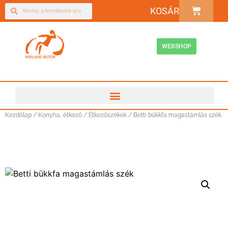
KOSÁR
WEBSHOP
Kezdőlap
/
Konyha, étkező
/
Étkezőszékek
/ Betti bükkfa magastámlás szék