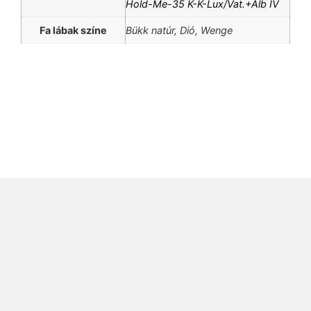
Hold-Me-35 K-K-Lux/Vat.+Alb IV
Fa lábak színe
Bükk natúr, Dió, Wenge