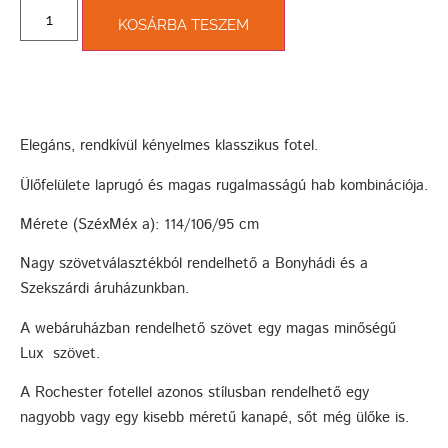
KOSÁRBA TESZEM
Elegáns, rendkívül kényelmes klasszikus fotel.
Ülőfelülete laprugó és magas rugalmasságú hab kombinációja.
Mérete (SzéxMéx a): 114/106/95 cm
Nagy szövetválasztékból rendelhető a Bonyhádi és a
Szekszárdi áruházunkban.
A webáruházban rendelhető szövet egy magas minőségű
Lux szövet.
A Rochester fotellel azonos stílusban rendelhető egy
nagyobb vagy egy kisebb méretű kanapé, sőt még ülőke is.