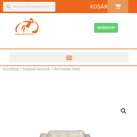
KOSÁR
WEBSHOP
Kezdőlap
/
Nappali bútorok
/ Rochester fotel