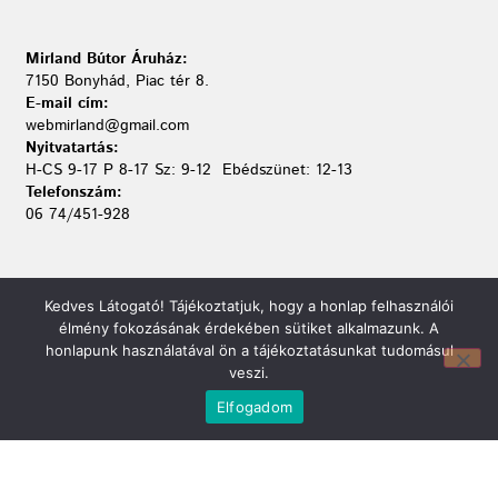
Mirland Bútor Áruház:
7150 Bonyhád, Piac tér 8.
E-mail cím:
webmirland@gmail.com
Nyitvatartás:
H-CS 9-17 P 8-17 Sz: 9-12 Ebédszünet: 12-13
Telefonszám:
06 74/451-928
Kedves Látogató! Tájékoztatjuk, hogy a honlap felhasználói
élmény fokozásának érdekében sütiket alkalmazunk. A
honlapunk használatával ön a tájékoztatásunkat tudomásul
veszi.
Elfogadom