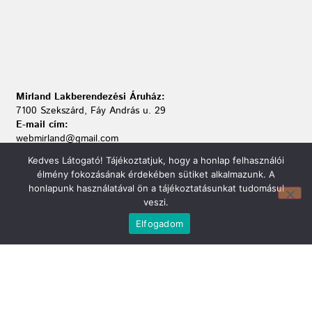
Mirland Lakberendezési Áruház:
7100 Szekszárd, Fáy András u. 29
E-mail cím:
webmirland@gmail.com
Nyitvatartás:
Kedves Látogató! Tájékoztatjuk, hogy a honlap felhasználói
H-P 9-17:30 Sz: 9-12
élmény fokozásának érdekében sütiket alkalmazunk. A
Telefonszám:
honlapunk használatával ön a tájékoztatásunkat tudomásul
06 74/510-686
veszi.
Elfogadom
Információ