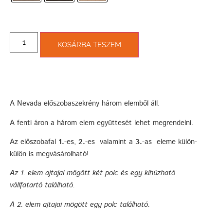
KOSÁRBA TESZEM
A Nevada előszobaszekrény három elemből áll.
A fenti áron a három elem együttesét lehet megrendelni.
Az előszobafal
1.
-es,
2.
-es valamint a
3.
-as eleme külön-
külön is megvásárolható!
Az
1.
elem ajtajai mögött két polc és egy kihúzható
vállfatartó található.
A
2.
elem ajtajai mögött egy polc található.