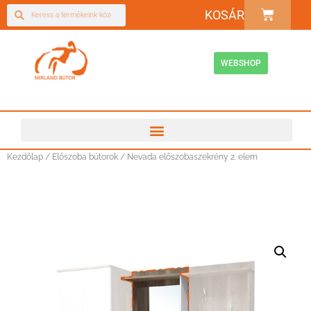
KOSÁR
WEBSHOP
Kezdőlap
/
Előszoba bútorok
/ Nevada előszobaszekrény 2. elem