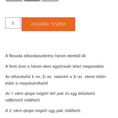
KOSÁRBA TESZEM
A Nevada előszobaszekrény három elemből áll.
A fenti áron a három elem együttesét lehet megrendelni.
Az előszobafal
1.
-es,
2.
-es valamint a
3.
-as eleme külön-
külön is megvásárolható!
Az
1.
elem ajtajai mögött két polc és egy kihúzható
vállfatartó található.
A
2.
elem ajtajai mögött egy polc található.