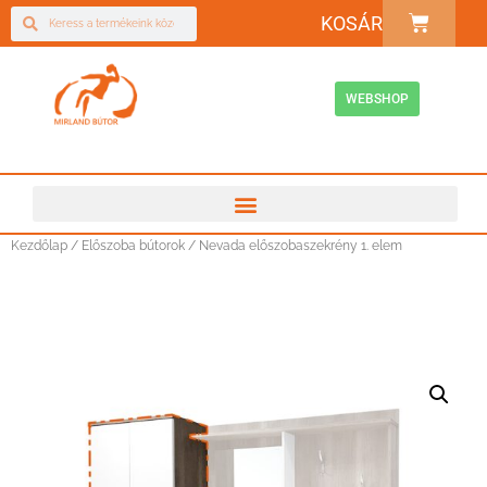
KOSÁR
WEBSHOP
Kezdőlap
/
Előszoba bútorok
/ Nevada előszobaszekrény 1. elem