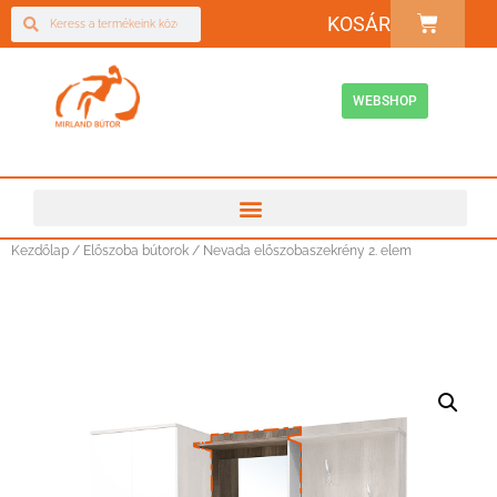
KOSÁR
WEBSHOP
Kezdőlap
/
Előszoba bútorok
/ Nevada előszobaszekrény 2. elem