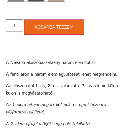
KOSÁRBA TESZEM
A Nevada előszobaszekrény három elemből áll.
A fenti áron a három elem együttesét lehet megrendelni.
Az előszobafal
1.
-es,
2.
-es valamint a
3.
-as eleme külön-
külön is megvásárolható!
Az
1.
elem ajtajai mögött két polc és egy kihúzható
vállfatartó található.
A
2.
elem ajtajai mögött egy polc található.