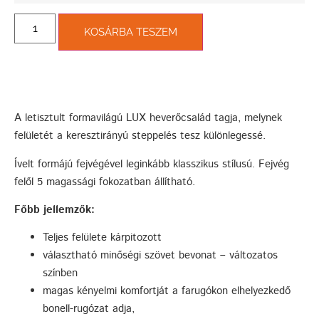
KOSÁRBA TESZEM
A letisztult formavilágú LUX heverőcsalád tagja, melynek
felületét a keresztirányú steppelés tesz különlegessé.
Ívelt formájú fejvégével leginkább klasszikus stílusú. Fejvég
felől 5 magassági fokozatban állítható.
Főbb jellemzők:
Teljes felülete kárpitozott
választható minőségi szövet bevonat – változatos
színben
magas kényelmi komfortját a farugókon elhelyezkedő
bonell-rugózat adja,