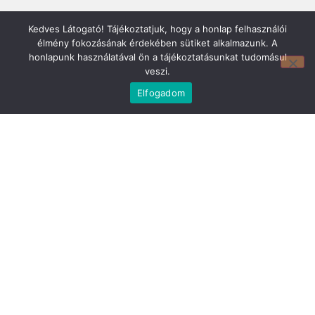
Kedves Látogató! Tájékoztatjuk, hogy a honlap felhasználói
élmény fokozásának érdekében sütiket alkalmazunk. A
honlapunk használatával ön a tájékoztatásunkat tudomásul
veszi.
Elfogadom
Mirland Lakberendezési Áruház:
7100 Szekszárd, Fáy András u. 29
E-mail cím:
webmirland@gmail.com
Nyitvatartás:
H-P 9-17:30 Sz: 9-12
Telefonszám: