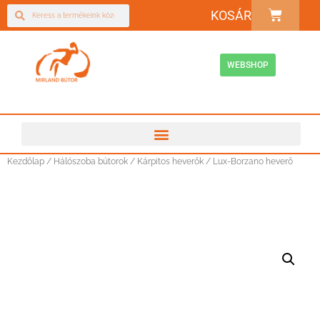
KOSÁR
WEBSHOP
Kezdőlap
/
Hálószoba bútorok
/
Kárpitos heverők
/ Lux-Borzano heverő