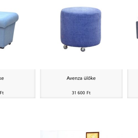
ke
Avenza ülőke
Ft
31 600
Ft