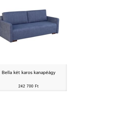
Bella két karos kanapéágy
242 700
Ft