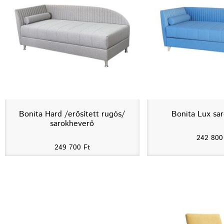
Bonita Hard /erősített rugós/
Bonita Lux sa
sarokheverő
242 80
249 700
Ft