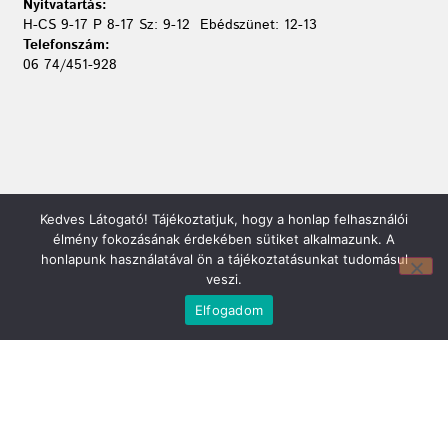
Nyitvatartás:
H-CS 9-17 P 8-17 Sz: 9-12 Ebédszünet: 12-13
Telefonszám:
06 74/451-928
Kedves Látogató! Tájékoztatjuk, hogy a honlap felhasználói
élmény fokozásának érdekében sütiket alkalmazunk. A
honlapunk használatával ön a tájékoztatásunkat tudomásul
veszi.
Elfogadom
Mirland Lakberendezési Áruház:
7100 Szekszárd, Fáy András u. 29