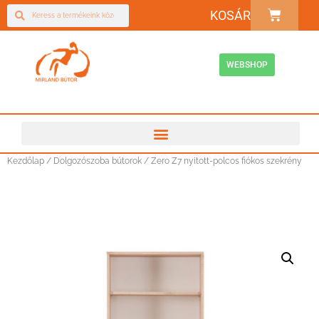
KOSÁR
WEBSHOP
Kezdőlap
/
Dolgozószoba bútorok
/ Zero Z7 nyitott-polcos fiókos szekrény