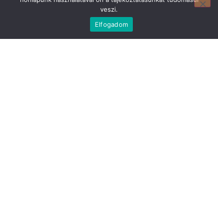
veszi.
Elfogadom
Mirland Lakberendezési Áruház:
7100 Szekszárd, Fáy András u. 29
E-mail cím:
webmirland@gmail.com
Nyitvatartás:
H-P 9-17:30 Sz: 9-12
Telefonszám:
06 74/510-686