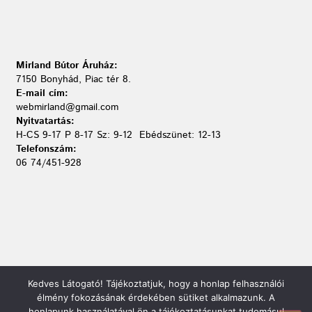
Mirland Bútor Áruház:
7150 Bonyhád, Piac tér 8.
E-mail cím:
webmirland@gmail.com
Nyitvatartás:
H-CS 9-17 P 8-17 Sz: 9-12 Ebédszünet: 12-13
Telefonszám:
06 74/451-928
Kedves Látogató! Tájékoztatjuk, hogy a honlap felhasználói
élmény fokozásának érdekében sütiket alkalmazunk. A
honlapunk használatával ön a tájékoztatásunkat tudomásul