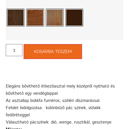
KOSÁRBA TESZEM
Elegáns bővíthető étkezőasztal mely középről nyitható és
bővíthető egy vendéglappal.
Az asztallap bükkfa furnéros, szélén díszmarással.
Felület kidolgozása: különböző pác színek, vízlakk
fedőréteggel
Választható pácszínek: dió, wenge, rusztikál, gesztenye