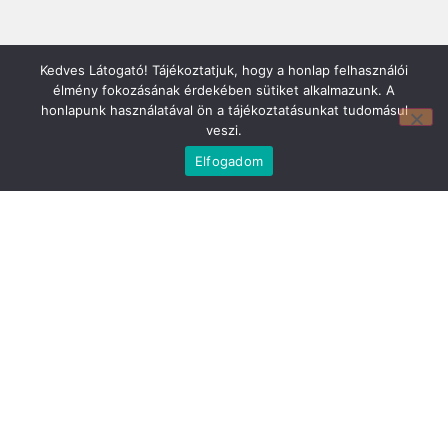
Kedves Látogató! Tájékoztatjuk, hogy a honlap felhasználói
élmény fokozásának érdekében sütiket alkalmazunk. A
honlapunk használatával ön a tájékoztatásunkat tudomásul
veszi.
Mirland Lakberendezési Áruház:
Elfogadom
7100 Szekszárd, Fáy András u. 29
E-mail cím:
webmirland@gmail.com
Nyitvatartás:
H-P 9-17:30 Sz: 9-12
Telefonszám:
06 74/510-686