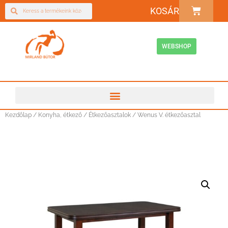
KOSÁR
WEBSHOP
Kezdőlap
/
Konyha, étkező
/
Étkezőasztalok
/ Wenus V. étkezőasztal