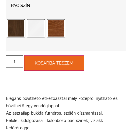
PÁC SZÍN
KOSÁRBA TESZEM
Elegáns bővíthető étkezőasztal mely középről nyitható és
bővíthető egy vendéglappal.
Az asztallap bükkfa furnéros, szélén díszmarással.
Felület kidolgozása: különböző pác színek, vízlakk
fedőréteggel