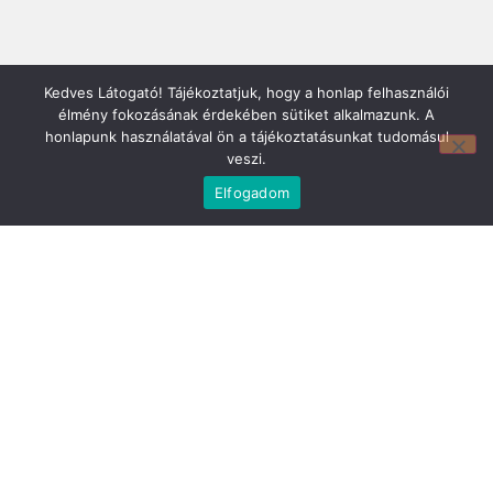
Kedves Látogató! Tájékoztatjuk, hogy a honlap felhasználói
élmény fokozásának érdekében sütiket alkalmazunk. A
honlapunk használatával ön a tájékoztatásunkat tudomásul
veszi.
Mirland Lakberendezési Áruház:
Elfogadom
7100 Szekszárd, Fáy András u. 29
E-mail cím:
webmirland@gmail.com
Nyitvatartás:
H-P 9-17:30 Sz: 9-12
Telefonszám:
06 74/510-686