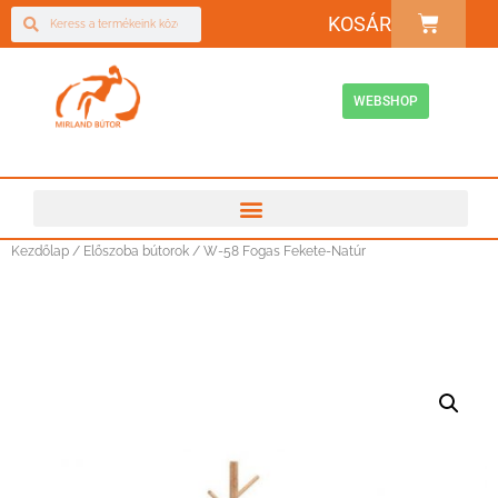
KOSÁR
WEBSHOP
Kezdőlap
/
Előszoba bútorok
/ W-58 Fogas Fekete-Natúr