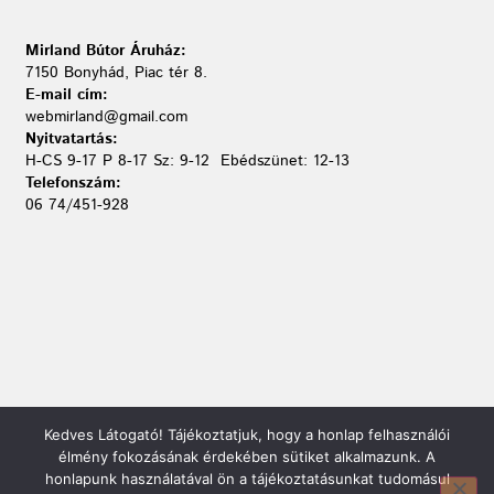
Mirland Bútor Áruház:
7150 Bonyhád, Piac tér 8.
E-mail cím:
webmirland@gmail.com
Nyitvatartás:
H-CS 9-17 P 8-17 Sz: 9-12 Ebédszünet: 12-13
Telefonszám:
06 74/451-928
Kedves Látogató! Tájékoztatjuk, hogy a honlap felhasználói
élmény fokozásának érdekében sütiket alkalmazunk. A
honlapunk használatával ön a tájékoztatásunkat tudomásul
Mirland Lakberendezési Áruház: