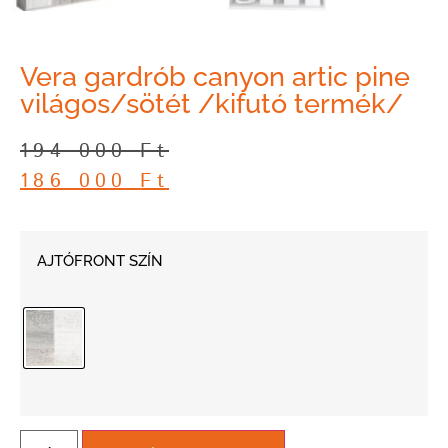
Vera gardrób canyon artic pine
világos/sötét /kifutó termék/
194 000
Ft
186 000
Ft
AJTÓFRONT SZÍN