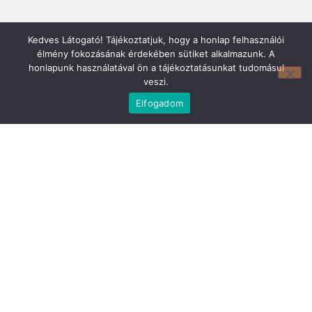
Kedves Látogató! Tájékoztatjuk, hogy a honlap felhasználói
élmény fokozásának érdekében sütiket alkalmazunk. A
honlapunk használatával ön a tájékoztatásunkat tudomásul
veszi.
Elfogadom
Mirland Lakberendezési Áruház:
7100 Szekszárd, Fáy András u. 29
E-mail cím:
webmirland@gmail.com
Nyitvatartás:
H-P 9-17:30 Sz: 9-12
Telefonszám:
06 74/510-686