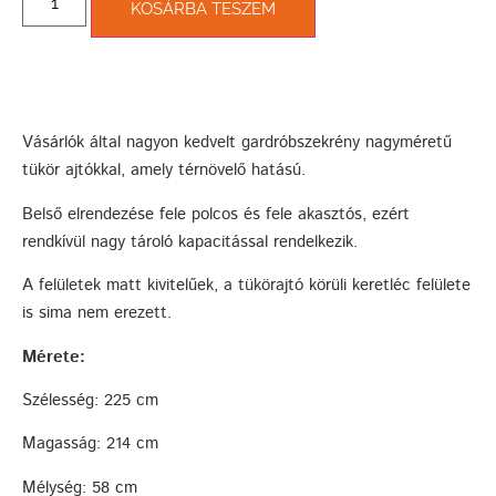
KOSÁRBA TESZEM
Vásárlók által nagyon kedvelt gardróbszekrény nagyméretű
tükör ajtókkal, amely térnövelő hatású.
Belső elrendezése fele polcos és fele akasztós, ezért
rendkívül nagy tároló kapacitással rendelkezik.
A felületek matt kivitelűek, a tükörajtó körüli keretléc felülete
is sima nem erezett.
Mérete:
Szélesség: 225 cm
Magasság: 214 cm
Mélység: 58 cm