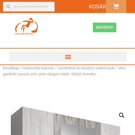
KOSÁR
WEBSHOP
Kezdőlap
/
Hálószoba bútorok
/
Gardróbok és kétajtós szekrények
/ Vera
gardrób canyon artic pine világos/sötét /kifutó termék/