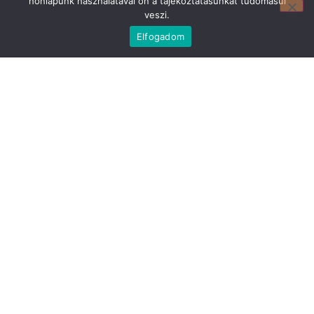
honlapunk használatával ön a tájékoztatásunkat tudomásul
veszi.
Elfogadom
Mirland Lakberendezési Áruház:
7100 Szekszárd, Fáy András u. 29
E-mail cím:
webmirland@gmail.com
Nyitvatartás:
H-P 9-17:30 Sz: 9-12
Telefonszám:
06 74/510-686