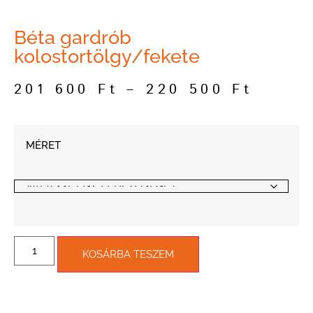
Béta gardrób
kolostortölgy/fekete
201 600
Ft
–
220 500
Ft
MÉRET
KOSÁRBA TESZEM