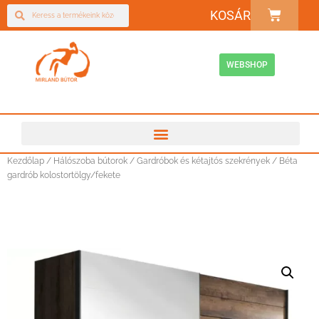
KOSÁR
WEBSHOP
Kezdőlap
/
Hálószoba bútorok
/
Gardróbok és kétajtós szekrények
/ Béta
gardrób kolostortölgy/fekete