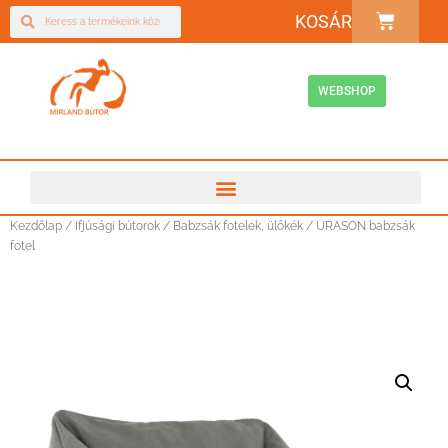
KOSÁR
WEBSHOP
Kezdőlap
/
Ifjúsági bútorok
/
Babzsák fotelek, ülőkék
/ URASON babzsák
fotel