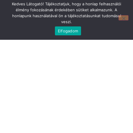
Kedves Látogató! Tájékoztatjuk, hogy a honlap felhasználói
élmény fokozásának érdekében sütiket alkalmazunk. A
honlapunk használatával ön a tájékoztatásunkat tudomásul
Mirland Lakberendezési Áruház:
veszi.
7100 Szekszárd, Fáy András u. 29
Elfogadom
E-mail cím:
webmirland@gmail.com
Nyitvatartás:
H-P 9-17:30 Sz: 9-12
Telefonszám:
06 74/510-686