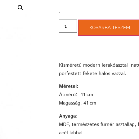
­.
KOSÁRBA TESZEM
Kisméretű modern lerakóasztal natúr
porfestett fekete hálós vázzal.
Méretei:
Átmérő: 41 cm
Magasság: 41 cm
Anyaga:
MDF, természetes furnér asztallap, 
acél lábbal.