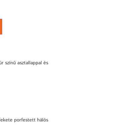
 színű asztallappal és
fekete porfestett hálós