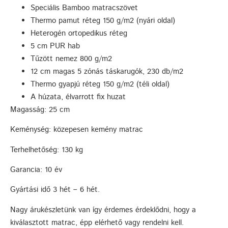
Speciális Bamboo matracszövet
Thermo pamut réteg 150 g/m2 (nyári oldal)
Heterogén ortopedikus réteg
5 cm PUR hab
Tűzött nemez 800 g/m2
12 cm magas 5 zónás táskarugók, 230 db/m2
Thermo gyapjú réteg 150 g/m2 (téli oldal)
A húzata, élvarrott fix huzat
Magasság: 25 cm
Keménység: közepesen kemény matrac
Terhelhetőség: 130 kg
Garancia: 10 év
Gyártási idő 3 hét – 6 hét.
Nagy árukészletünk van így érdemes érdeklődni, hogy a
kiválasztott matrac, épp elérhető vagy rendelni kell.