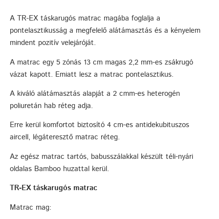
A TR-EX táskarugós matrac magába foglalja a
pontelasztikusság a megfelelő alátámasztás és a kényelem
mindent pozitív velejáróját.
A matrac egy 5 zónás 13 cm magas 2,2 mm-es zsákrugó
vázat kapott. Emiatt lesz a matrac pontelasztikus.
A kiváló alátámasztás alapját a 2 cmm-es heterogén
poliuretán hab réteg adja.
Erre kerül komfortot biztosító 4 cm-es antidekubituszos
aircell, légáteresztő matrac réteg.
Az egész matrac tartós, babusszálakkal készült téli-nyári
oldalas Bamboo huzattal kerül.
TR-EX táskarugós matrac
Matrac mag: