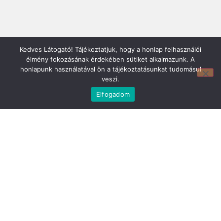
Kedves Látogató! Tájékoztatjuk, hogy a honlap felhasználói
élmény fokozásának érdekében sütiket alkalmazunk. A
honlapunk használatával ön a tájékoztatásunkat tudomásul
veszi.
Elfogadom
Mirland Lakberendezési Áruház:
7100 Szekszárd, Fáy András u. 29
E-mail cím:
webmirland@gmail.com