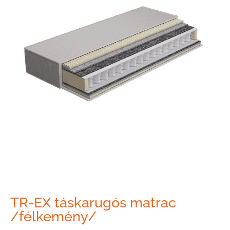
TR-EX táskarugós matrac
/félkemény/