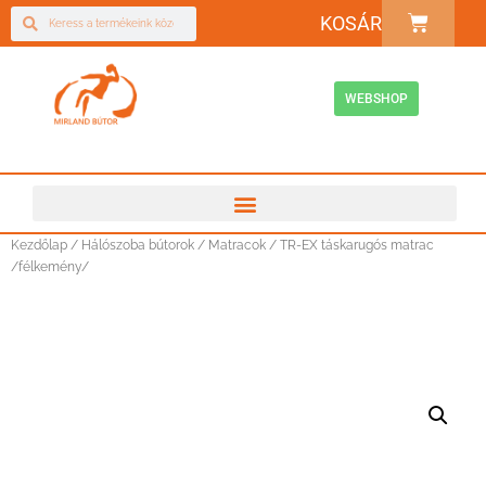
KOSÁR
WEBSHOP
Kezdőlap
/
Hálószoba bútorok
/
Matracok
/ TR-EX táskarugós matrac
/félkemény/