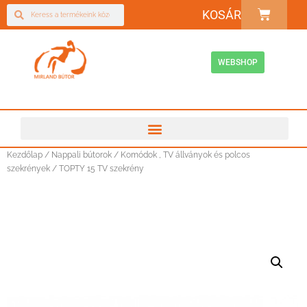
KOSÁR
WEBSHOP
Kezdőlap
/
Nappali bútorok
/
Komódok , TV állványok és polcos
szekrények
/ TOPTY 15 TV szekrény