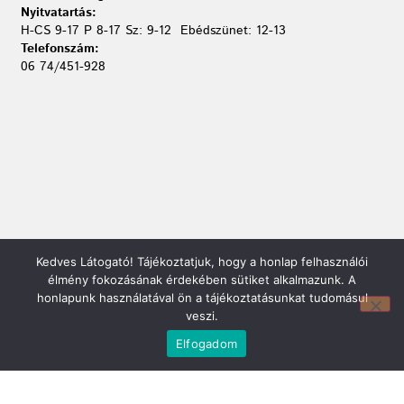
Nyitvatartás:
H-CS 9-17 P 8-17 Sz: 9-12 Ebédszünet: 12-13
Telefonszám:
06 74/451-928
Kedves Látogató! Tájékoztatjuk, hogy a honlap felhasználói
élmény fokozásának érdekében sütiket alkalmazunk. A
Mirland Lakberendezési Áruház:
honlapunk használatával ön a tájékoztatásunkat tudomásul
7100 Szekszárd, Fáy András u. 29
veszi.
E-mail cím:
webmirland@gmail.com
Elfogadom
Nyitvatartás:
H-P 9-17:30 Sz: 9-12
Telefonszám: