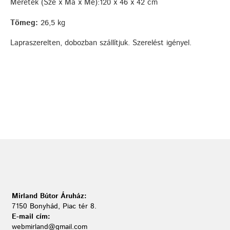
Méretek (Szé x Ma x Mé):120 x 46 x 42 cm
Tömeg:
26,5 kg
Lapraszerelten, dobozban szállítjuk. Szerelést igényel.
Mirland Bútor Áruház:
7150 Bonyhád, Piac tér 8.
E-mail cím:
webmirland@gmail.com