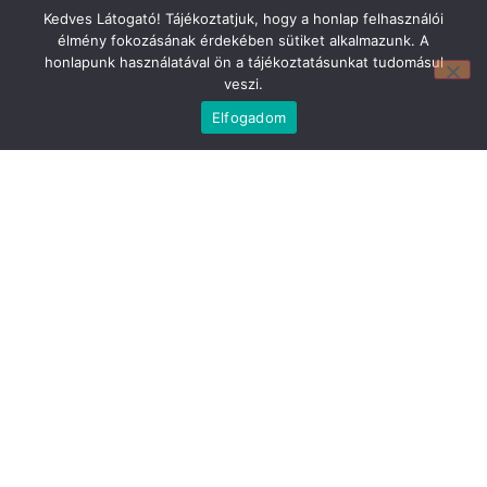
Kedves Látogató! Tájékoztatjuk, hogy a honlap felhasználói
élmény fokozásának érdekében sütiket alkalmazunk. A
honlapunk használatával ön a tájékoztatásunkat tudomásul
veszi.
Elfogadom
Mirland Lakberendezési Áruház:
7100 Szekszárd, Fáy András u. 29
E-mail cím:
webmirland@gmail.com
Nyitvatartás:
H-P 9-17:30 Sz: 9-12
Telefonszám:
06 74/510-686