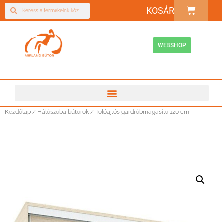
KOSÁR
WEBSHOP
Kezdőlap
/
Hálószoba bútorok
/ Tolóajtós gardróbmagasító 120 cm