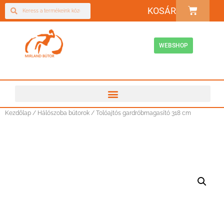
KOSÁR
WEBSHOP
Kezdőlap
/
Hálószoba bútorok
/ Tolóajtós gardróbmagasító 318 cm