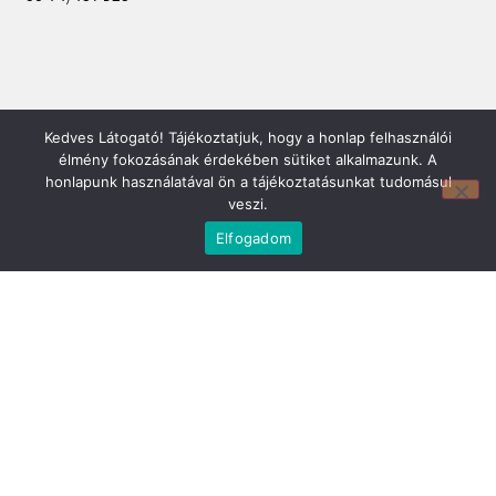
Kedves Látogató! Tájékoztatjuk, hogy a honlap felhasználói
élmény fokozásának érdekében sütiket alkalmazunk. A
honlapunk használatával ön a tájékoztatásunkat tudomásul
veszi.
Elfogadom
Mirland Lakberendezési Áruház:
7100 Szekszárd, Fáy András u. 29