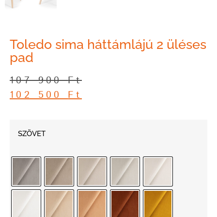
Toledo sima háttámlájú 2 üléses
pad
107 900
Ft
102 500
Ft
SZÖVET