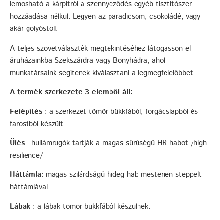
lemosható a kárpitról a szennyeződés egyéb tisztítószer
hozzáadása nélkül. Legyen az paradicsom, csokoládé, vagy
akár golyóstoll.
A teljes szövetválaszték megtekintéséhez látogasson el
áruházainkba Szekszárdra vagy Bonyhádra, ahol
munkatársaink segítenek kiválasztani a legmegfelelőbbet.
A termék szerkezete 3 elemből áll:
Felépítés
: a szerkezet tömör bükkfából, forgácslapból és
farostból készült.
Ülés
: hullámrugók tartják a magas sűrűségű HR habot /high
resilience/
Háttámla
: magas szilárdságú hideg hab mesterien steppelt
háttámlával
Lábak
: a lábak tömör bükkfából készülnek.