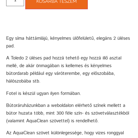
KOSÁRBA TESZEM
Egy síma háttámlájú, kényelmes ülőfelületű, elegáns 2 üléses
pad.
A Toledo 2 üléses pad hozzá tehető egy hozzá illő asztal
mellé, de akár önmagában is kellemes és kényelmes
bútordarab például egy váróterembe, egy előszobába,
hálószobába stb.
Fotel is készül ugyan ilyen formában.
Bútoráruházunkban a weboldalon elérhető színek mellett a
bútor huzata több, mint 300 féle szín- és szövetválasztékból
(valamint AquaClean szövettel) is rendelhető.
Az AquaClean szövet különlegessége, hogy vizes ronggyal