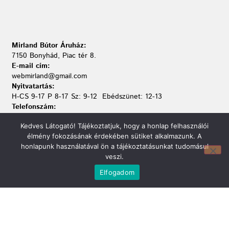
Mirland Bútor Áruház:
7150 Bonyhád, Piac tér 8.
E-mail cím:
webmirland@gmail.com
Nyitvatartás:
H-CS 9-17 P 8-17 Sz: 9-12 Ebédszünet: 12-13
Telefonszám:
06 74/451-928
Kedves Látogató! Tájékoztatjuk, hogy a honlap felhasználói
élmény fokozásának érdekében sütiket alkalmazunk. A
honlapunk használatával ön a tájékoztatásunkat tudomásul
veszi.
Elfogadom