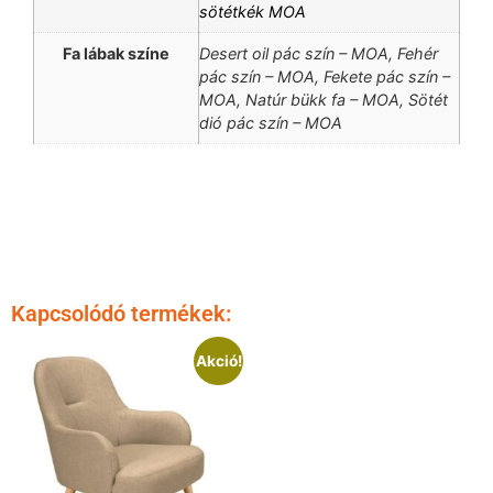
sötétkék MOA
Fa lábak színe
Desert oil pác szín – MOA, Fehér
pác szín – MOA, Fekete pác szín –
MOA, Natúr bükk fa – MOA, Sötét
dió pác szín – MOA
Kapcsolódó termékek:
Akció!