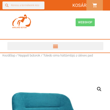
KOSÁR
WEBSHOP
Kezdőlap
/
Nappali bútorok
/ Toledo sima háttámlájú 2 üléses pad