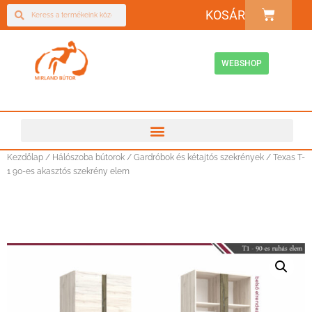
KOSÁR
WEBSHOP
Kezdőlap
/
Hálószoba bútorok
/
Gardróbok és kétajtós szekrények
/ Texas T-
1 90-es akasztós szekrény elem