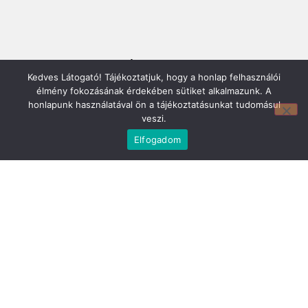
Mirland Lakberendezési Áruház:
Kedves Látogató! Tájékoztatjuk, hogy a honlap felhasználói
7100 Szekszárd, Fáy András u. 29
élmény fokozásának érdekében sütiket alkalmazunk. A
E-mail cím:
honlapunk használatával ön a tájékoztatásunkat tudomásul
webmirland@gmail.com
veszi.
Nyitvatartás:
H-P 9-17:30 Sz: 9-12
Elfogadom
Telefonszám:
06 74/510-686
Információ